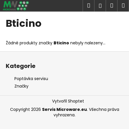
K
Přejít
Hledat
Náku
M
Přihlášen
na
o
obsah
Zpět
Zpět
košík
š
Bticino
í
C
k
o
Žádné produkty značky
Bticino
nebyly nalezeny...
p
o
Z
t
á
Kategorie
ř
p
e
a
Poptávka servisu
b
t
Značky
u
í
j
Vytvořil Shoptet
e
Copyright 2026
Servis Microware.eu
. Všechna práva
t
vyhrazena.
e
n