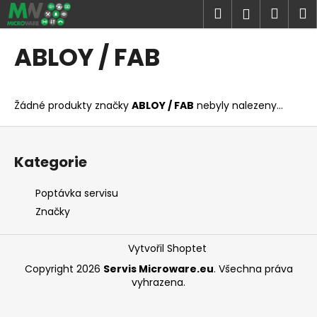
K
Přejít
Hledat
Náku
M
Přihlášen
na
o
obsah
Zpět
Zpět
košík
š
ABLOY / FAB
í
C
k
o
Žádné produkty značky
ABLOY / FAB
nebyly nalezeny...
p
o
Z
t
á
Kategorie
ř
p
e
a
Poptávka servisu
b
t
Značky
u
í
j
Vytvořil Shoptet
e
Copyright 2026
Servis Microware.eu
. Všechna práva
t
vyhrazena.
e
n