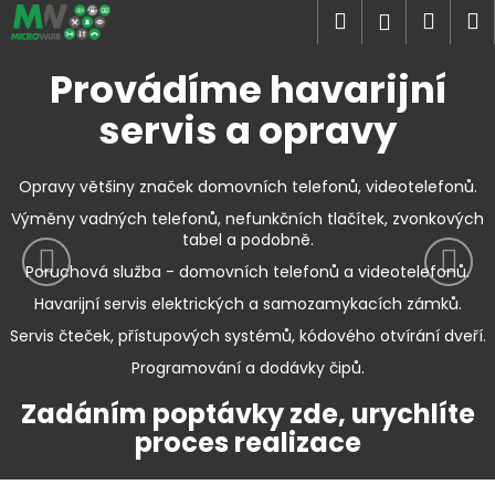
K
Přejít
Hledat
Náku
M
Přihlášen
na
o
obsah
Předchozí
Nás
Zpět
Zpět
košík
š
Provádíme havarijní
í
C
servis a opravy
k
o
p
Opravy většiny značek domovních telefonů, videotelefonů.
o
Výměny vadných telefonů, nefunkčních tlačítek, zvonkových
t
tabel a podobně.
ř
Poruchová služba - domovních telefonů a videotelefonů.
e
Havarijní servis elektrických a samozamykacích zámků.
b
Servis čteček, přístupových systémů, kódového otvírání dveří.
u
Programování a dodávky čipů.
j
e
Zadáním poptávky zde, urychlíte
t
proces realizace
e
n