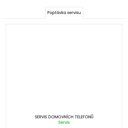
a
Poptávka servisu
j
í
t
?
HLEDAT
SERVIS DOMOVNÍCH TELEFONŮ
Servis